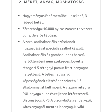
2. MÉRET, ANYAG, MOSHATÓSÁG
Hagyományos fehérneműbe illeszkedő, 3
rétegű betét.
Zárhatósága: 10.000 nyitás-zárásra tervezett
puha, de erős tépőzár.
A zorb: antibakteriális ezüstionok
hozzáadásával speciális szálból készült.
Antibakteriális és gombaellenes hatású.
Fertőtleníteni nem szükséges. Egyetlen
rétege 4-5 rétegnyi pamut frottír anyagot
helyettesít. A teljes nedvszívó
képességének eléréséhez szintén 4-5
alkalommal át kell mosni. A vízzáró réteg, a
PUL anyaga puha és teljesen létáteresztő.
Biztonságos, CPSIA bizonylattal rendelkező,
káros anyagtól mentes lapanyag. Kiváló