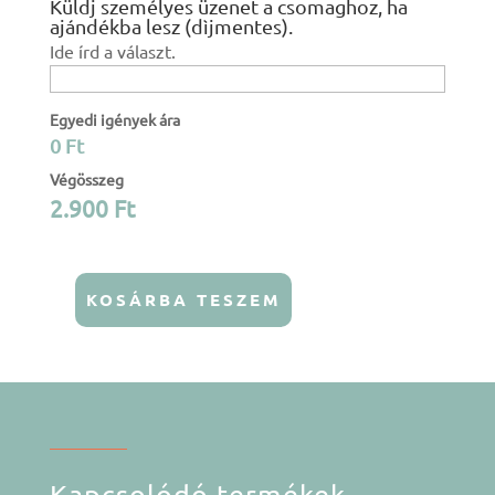
Küldj személyes üzenet a csomaghoz, ha
ajándékba lesz (dìjmentes).
Ide írd a választ.
Egyedi igények ára
0 Ft
Végösszeg
2.900
Ft
KOSÁRBA TESZEM
Higéniai
betét
-
Holdas
3
rétegű
mennyiség
Kapcsolódó termékek