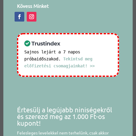
Kövess Minket
Sajnos lejárt a 7 napos
próbaidőszakod.
Tekintsd meg
előfizetési csomagjainkat! >>
Értesülj a legújabb niniségekről
és szerezd meg az 1.000 Ft-os
kupont!
Felesleges levelekkel nem terhelünk, csak akkor