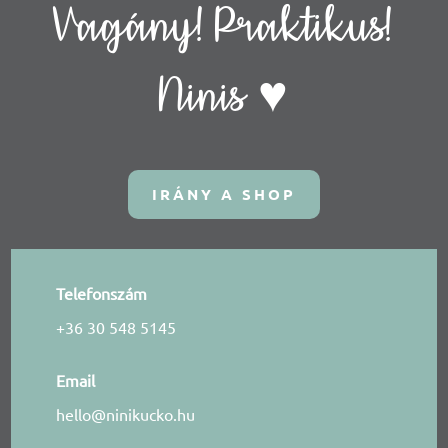
Vagány! Praktikus!
Ninis ♥
IRÁNY A SHOP
Telefonszám
+36 30 548 5145
Email
hello@ninikucko.hu