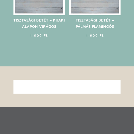
TISZTASÁGI BETÉT – KHAKI
TISZTASÁGI BETÉT –
ALAPON VIRÁGOS
PÁLMÁS FLAMINGÓS
1.900
Ft
1.900
Ft