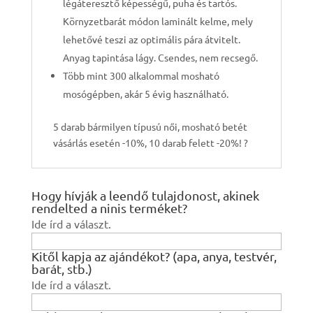
légáteresztő képességű, puha és tartós.
Környzetbarát módon laminált kelme, mely
lehetővé teszi az optimális pára átvitelt.
Anyag tapintása lágy. Csendes, nem recsegő.
Több mint 300 alkalommal mosható
mosógépben, akár 5 évig használható.
5 darab bármilyen típusú női, mosható betét
vásárlás esetén -10%, 10 darab felett -20%! ?
Hogy hívják a leendő tulajdonost, akinek
rendelted a ninis terméket?
Ide írd a választ.
Kitől kapja az ajándékot? (apa, anya, testvér,
barát, stb.)
Ide írd a választ.