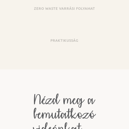
ZERO WASTE VARRÁSI FOLYAMAT
PRAKTIKUSSÁG
Nézd meg a
bemutatkozó
videónkat…