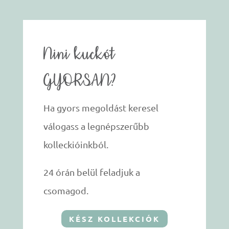
Nini kuckót
GYORSAN?
Ha gyors megoldást keresel
válogass a legnépszerűbb
kolleckióinkból.
24 órán belül feladjuk a
csomagod.
KÉSZ KOLLEKCIÓK