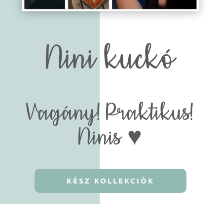
Nini kuckó
Vagány! Praktikus!
Ninis ♥
KÉSZ KOLLEKCIÓK