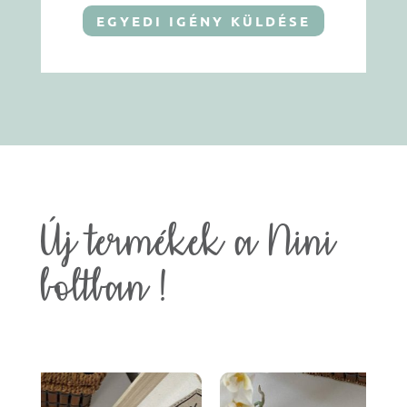
EGYEDI IGÉNY KÜLDÉSE
Új termékek a Nini
boltban !