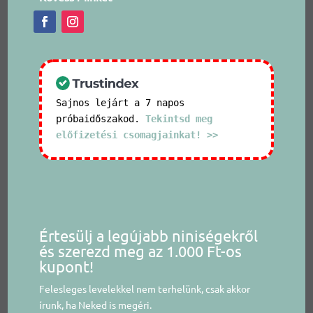
Sajnos lejárt a 7 napos
próbaidőszakod.
Tekintsd meg
előfizetési csomagjainkat! >>
Értesülj a legújabb niniségekről
és szerezd meg az 1.000 Ft-os
kupont!
Felesleges levelekkel nem terhelünk, csak akkor
írunk, ha Neked is megéri.