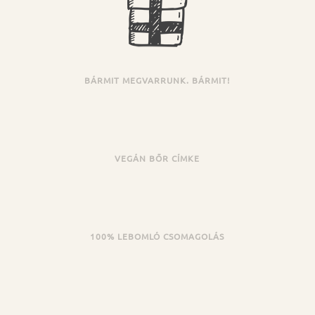
BÁRMIT MEGVARRUNK. BÁRMIT!
VEGÁN BŐR CÍMKE
100% LEBOMLÓ CSOMAGOLÁS