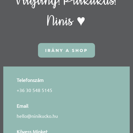
Vagány! Praktikus!
Ninis ♥
IRÁNY A SHOP
Telefonszám
+36 30 548 5145
Email
hello@ninikucko.hu
Kövess Minket