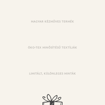
MAGYAR KÉZMŰVES TERMÉK
ÖKO-TEX MINŐSÍTÉSŰ TEXTÍLIÁK
LIMITÁLT, KÜLÖNLEGES MINTÁK