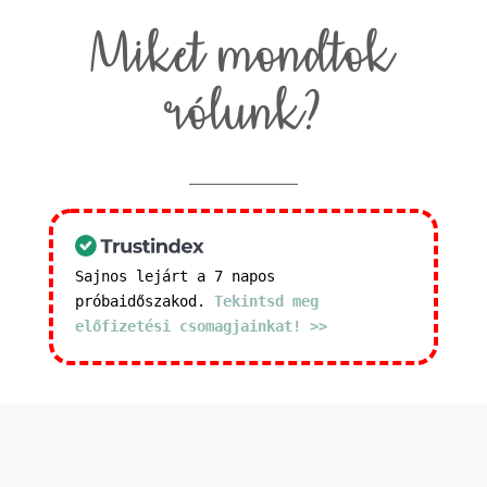
Miket mondtok
rólunk?
Sajnos lejárt a 7 napos
próbaidőszakod.
Tekintsd meg
előfizetési csomagjainkat! >>