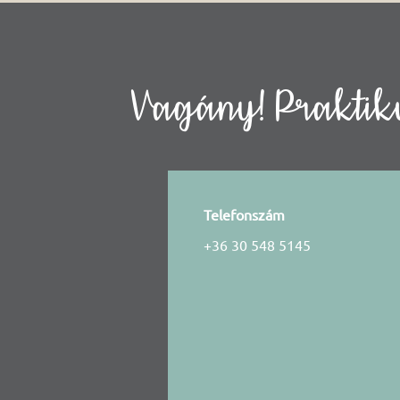
Vagány! Praktiku
Telefonszám
+36 30 548 5145