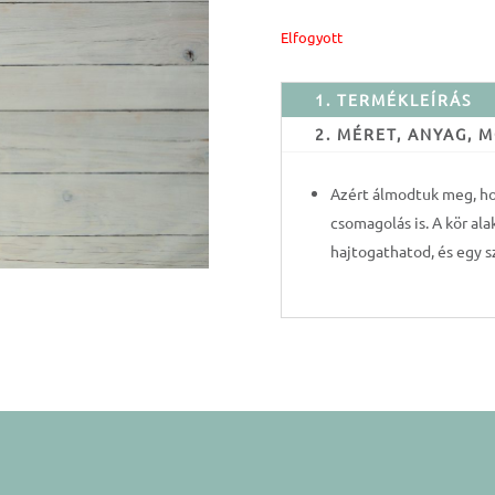
Elfogyott
1. TERMÉKLEÍRÁS
2. MÉRET, ANYAG,
Azért álmodtuk meg, h
csomagolás is. A kör a
hajtogathatod, és egy s