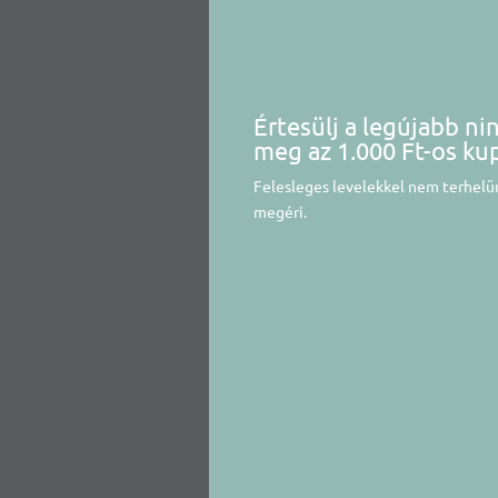
Értesülj a legújabb ni
meg az 1.000 Ft-os ku
Felesleges levelekkel nem terhelün
megéri.