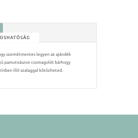
 MOSHATÓSÁG
ogy szemétmentes legyen az ajándék
lakú pamutvászon csomagolót bárhogy
zínben illő szalaggal kötözheted.