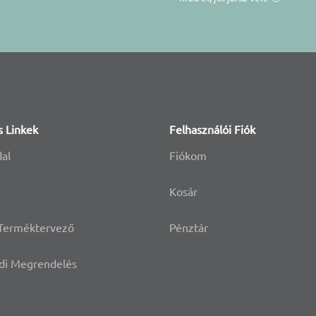
s Linkek
Felhasználói Fiók
dal
Fiókom
Kosár
 Terméktervező
Pénztár
di Megrendelés