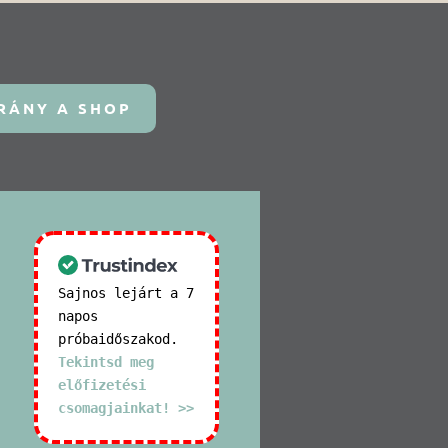
RÁNY A SHOP
Sajnos lejárt a 7
napos
próbaidőszakod.
Tekintsd meg
előfizetési
csomagjainkat! >>