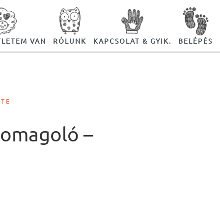
TLETEM VAN
RÓLUNK
KAPCSOLAT & GYIK.
BELÉPÉS
STE
somagoló –