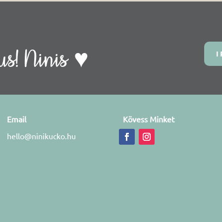
s! Ninis ♥
I
Email
Kövess Minket
hello@ninikucko.hu