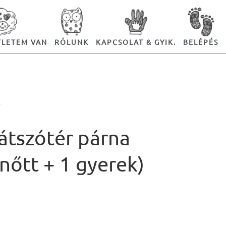
TLETEM VAN
RÓLUNK
KAPCSOLAT & GYIK.
BELÉPÉS
Ó
játszótér párna
lnőtt + 1 gyerek)