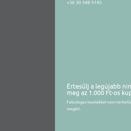
+36 30 548 5145
Értesülj a legújabb ni
meg az 1.000 Ft-os ku
Felesleges levelekkel nem terhelün
megéri.