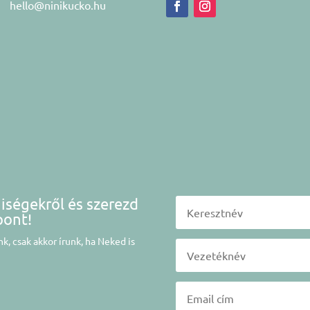
hello@ninikucko.hu
niségekről és szerezd
pont!
k, csak akkor írunk, ha Neked is