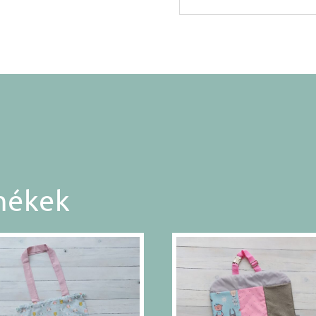
mékek