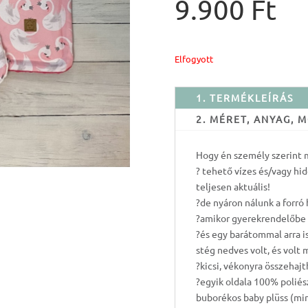
9.900
Ft
Elfogyott
1. TERMÉKLEÍRÁS
2. MÉRET, ANYAG,
Hogy én személy szerint m
? tehető vízes és/vagy hide
teljesen aktuális!
?de nyáron nálunk a forró 
?amikor gyerekrendelőbe
?és egy barátommal arra i
stég nedves volt, és volt 
?kicsi, vékonyra összehajt
?egyik oldala 100% poliész
buborékos baby plüss (min