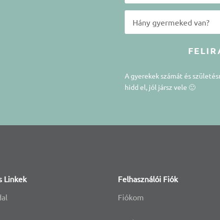
FELIR
A gyerekek számát és születé
hidd el, jól jársz vele 🙂
s Linkek
Felhasználói Fiók
dal
Fiókom