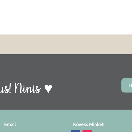
s! Ninis ♥
I
Email
Kövess Minket