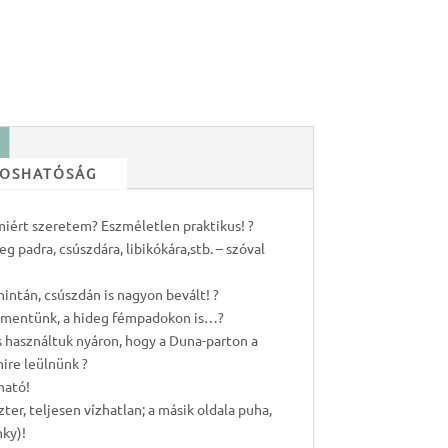
 MOSHATÓSÁG
iért szeretem? Eszméletlen praktikus! ?
g padra, csúszdára, libikókára,stb. – szóval
hintán, csúszdán is nagyon bevált! ?
 mentünk, a hideg fémpadokon is…?
s használtuk nyáron, hogy a Duna-parton a
mire leülnünk ?
ható!
ter, teljesen vízhatlan; a másik oldala puha,
ky)!