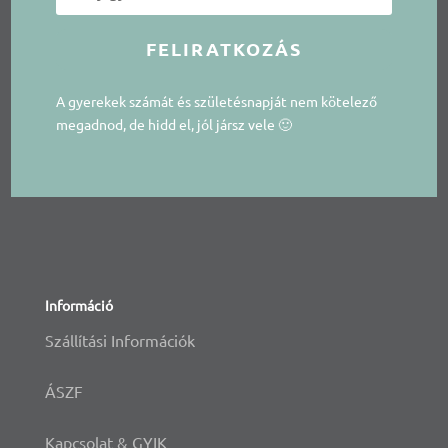
FELIRATKOZÁS
A gyerekek számát és születésnapját nem kötelező
megadnod, de hidd el, jól jársz vele 🙂
Információ
Szállítási Információk
ÁSZF
Kapcsolat & GYIK