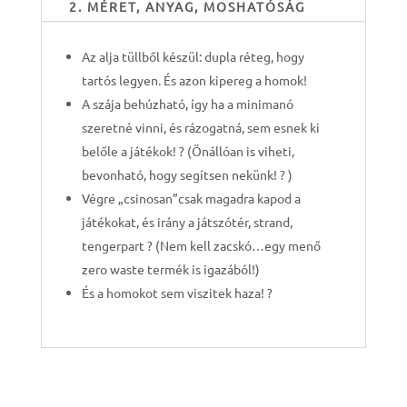
2. MÉRET, ANYAG, MOSHATÓSÁG
Az alja tüllből készül: dupla réteg, hogy
tartós legyen. És azon kipereg a homok!
A szája behúzható, így ha a minimanó
szeretné vinni, és rázogatná, sem esnek ki
belőle a játékok! ? (Önállóan is viheti,
bevonható, hogy segítsen nekünk! ? )
Végre „csinosan”csak magadra kapod a
játékokat, és irány a játszótér, strand,
tengerpart ? (Nem kell zacskó…egy menő
zero waste termék is igazából!)
És a homokot sem viszitek haza! ?