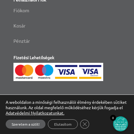
Fiókom
Kosár
Pénztár
Fizetési Lehetőségek
A weboldalon a minőségi felhasználói élmény érdekében sütiket
használunk. Az oldal megfelelő működéséhez kérjük fogadja el
Adatvédelmi Nyilatkozatunkat.
0
Close GDPR Cookie Banne
Szeretem a sütit!
Elutasítom
© 2021 Ninikuckó, Minden Jog Fenntartva