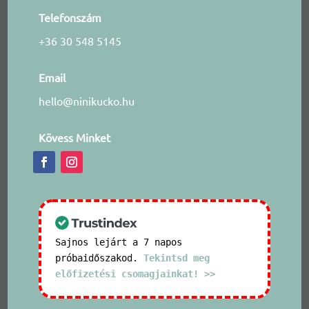
Telefonszám
+36 30 548 5145
Email
hello@ninikucko.hu
Kövess Minket
Sajnos lejárt a 7 napos
próbaidőszakod.
Tekintsd meg
előfizetési csomagjainkat! >>