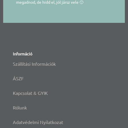
megadnod, de hidd el, jól jársz vele 🙂
Információ
Szállítási Információk
ÁSZF
Kapcsolat & GYIK
Rólunk
Adatvédelmi Nyilatkozat