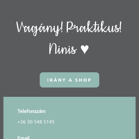
Vagány! Praktikus!
Ninis ♥
IRÁNY A SHOP
Telefonszám
+36 30 548 5145
Email