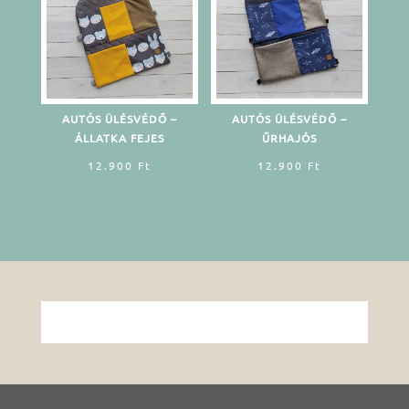
AUTÓS ÜLÉSVÉDŐ –
AUTÓS ÜLÉSVÉDŐ –
ÁLLATKA FEJES
ŰRHAJÓS
12.900
Ft
12.900
Ft