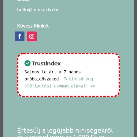
hello@ninikucko.hu
Kövess Minket
Sajnos lejárt a 7 napos
próbaidőszakod.
Tekintsd meg
előfizetési csomagjainkat! >>
Értesülj a legújabb niniségekről
és szerezd meg az 1.000 Ft-os