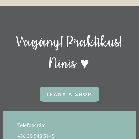
Vagány! Praktikus!
Ninis ♥
IRÁNY A SHOP
Telefonszám
+36 30 548 5145