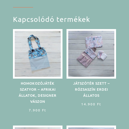
szarvas
mennyiség
Kapcsolódó termékek
HOMOKOZÓJÁTÉK
JÁTSZÓTÉR SZETT –
SZATYOR – AFRIKAI
RÓZSASZÍN ERDEI
ÁLLATOK, DESIGNER
ÁLLATOS
VÁSZON
14.900
Ft
7.900
Ft