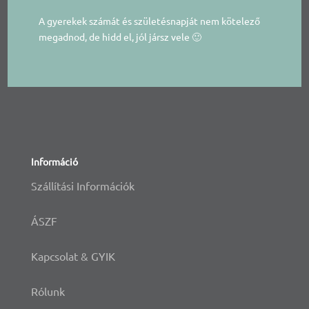
A gyerekek számát és születésnapját nem kötelező
megadnod, de hidd el, jól jársz vele 🙂
Információ
Szállítási Információk
ÁSZF
Kapcsolat & GYIK
Rólunk