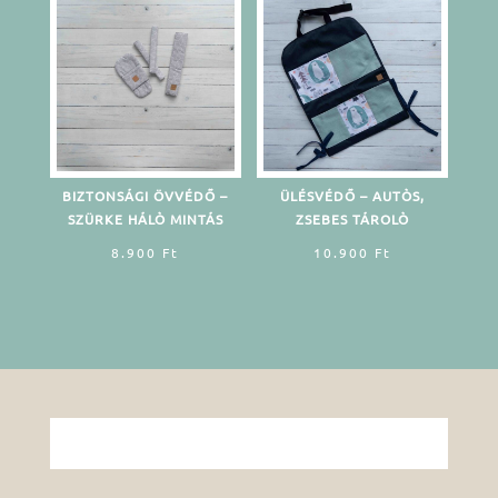
BIZTONSÁGI ÖVVÉDŐ –
ÜLÉSVÉDŐ – AUTÒS,
SZÜRKE HÁLÒ MINTÁS
ZSEBES TÁROLÒ
8.900
Ft
10.900
Ft