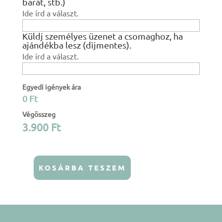
barát, stb.)
Ide írd a választ.
Küldj személyes üzenet a csomaghoz, ha
ajándékba lesz (dìjmentes).
Ide írd a választ.
Egyedi igények ára
0 Ft
Végösszeg
3.900
Ft
KOSÁRBA TESZEM
Biztonsági
öv
párna
-
Türkiz