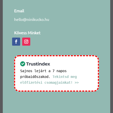
Email
hello@ninikucko.hu
Kövess Minket
Sajnos lejárt a 7 napos
próbaidőszakod.
Tekintsd meg
előfizetési csomagjainkat! >>