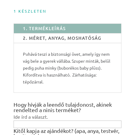
1 KÉSZLETEN
1. TERMÉKLEÍRÁS
2. MÉRET, ANYAG, MOSHATÓSÁG
Puhává teszi a biztonsági övet, amely így nem
vág bele a gyerek vállába. Szuper minták, belül
pedig puha minky (buborékos baby plüss).
Kifordítva is használható. Zárhatósága:
tépőzárral.
Hogy hívják a leendő tulajdonost, akinek
rendelted a ninis terméket?
Ide írd a választ.
Kitől kapja az ajándékot? (apa, anya, testvér,