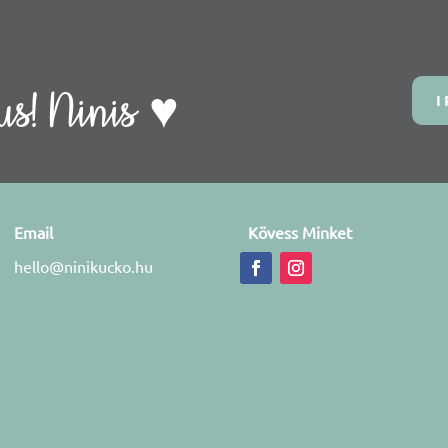
s! Ninis ♥
I
Email
Kövess Minket
hello@ninikucko.hu