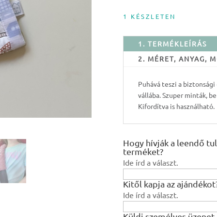
1 KÉSZLETEN
1. TERMÉKLEÍRÁS
2. MÉRET, ANYAG,
Puhává teszi a biztonsági
vállába. Szuper minták, b
Kifordítva is használható.
Hogy hívják a leendő tul
terméket?
Ide írd a választ.
Kitől kapja az ajándékot?
Ide írd a választ.
Küldj személyes üzenet 