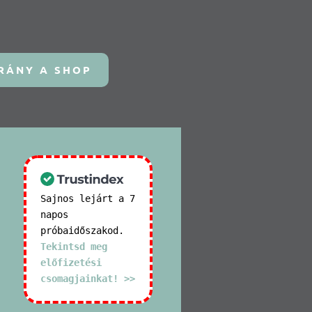
RÁNY A SHOP
Sajnos lejárt a 7
napos
próbaidőszakod.
Tekintsd meg
előfizetési
csomagjainkat! >>