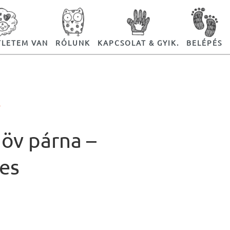
TLETEM VAN
RÓLUNK
KAPCSOLAT & GYIK.
BELÉPÉS
Ó
 öv párna –
es