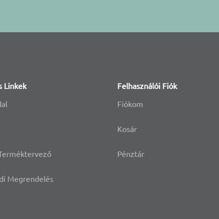
s Linkek
Felhasználói Fiók
dal
Fiókom
Kosár
 Terméktervező
Pénztár
di Megrendelés