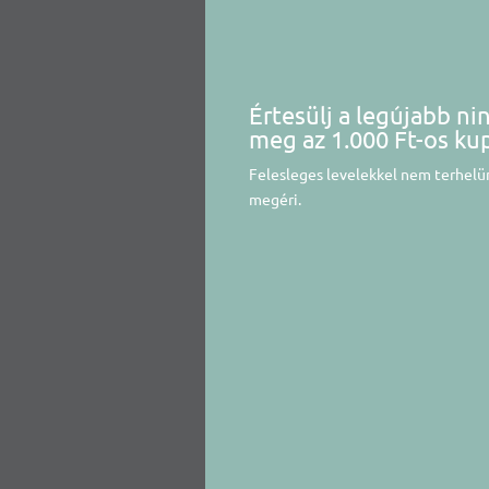
Értesülj a legújabb ni
meg az 1.000 Ft-os ku
Felesleges levelekkel nem terhelün
megéri.