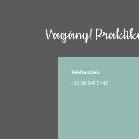
Vagány! Praktiku
Telefonszám
+36 30 548 5145