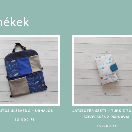
mékek
UTÓS ÜLÉSVÉDŐ – ŰRHAJÓS
JÁTSZÓTÉR SZETT – TÜRKIZ TO
SZIVECSKÉS 2 PÁRNÁVAL
12.900
Ft
19.900
Ft