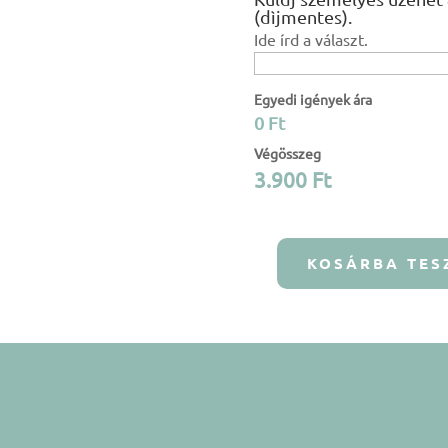
(dìjmentes).
Ide írd a választ.
Egyedi igények ára
0 Ft
Végösszeg
3.900
Ft
KOSÁRBA TES
Biztonsági
öv
párna
-
Munkagépes
mennyiség