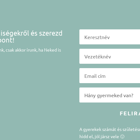
niségekről és szerezd
pont!
k, csak akkor írunk, ha Neked is
FELIR
A gyerekek számát és születé
hidd el, jól jársz vele 🙂