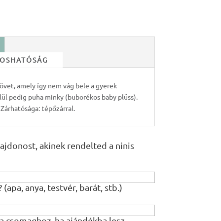
 MOSHATÓSÁG
 övet, amely így nem vág bele a gyerek
elül pedig puha minky (buborékos baby plüss).
 Zárhatósága: tépőzárral.
ajdonost, akinek rendelted a ninis
 (apa, anya, testvér, barát, stb.)
a csomaghoz, ha ajándékba lesz