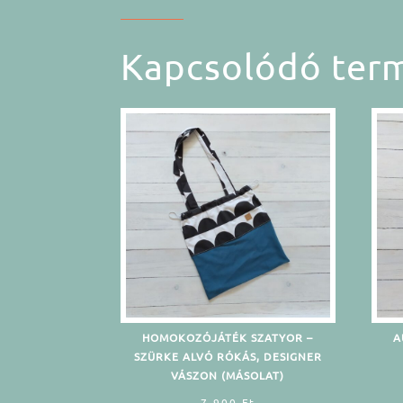
Kapcsolódó ter
HOMOKOZÓJÁTÉK SZATYOR –
A
SZÜRKE ALVÓ RÓKÁS, DESIGNER
VÁSZON (MÁSOLAT)
7.900
Ft