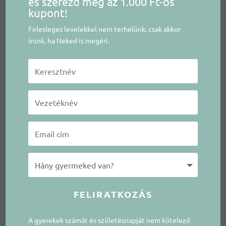
és szerezd meg az 1.000 Ft-os
kupont!
Felesleges levelekkel nem terhelünk, csak akkor
írunk, ha Neked is megéri.
FELIRATKOZÁS
A gyerekek számát és születésnapját nem kötelező