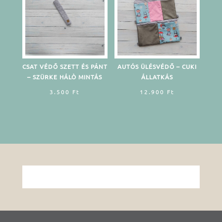
CSAT VÉDŐ SZETT ÉS PÁNT
AUTÓS ÜLÉSVÉDŐ – CUKI
– SZÜRKE HÁLÒ MINTÁS
ÁLLATKÁS
3.500
Ft
12.900
Ft