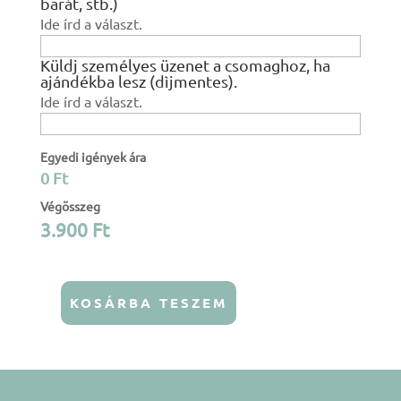
barát, stb.)
Ide írd a választ.
Küldj személyes üzenet a csomaghoz, ha
ajándékba lesz (dìjmentes).
Ide írd a választ.
Egyedi igények ára
0 Ft
Végösszeg
3.900
Ft
KOSÁRBA TESZEM
Biztonsági
öv
párna
-
Állatbarát