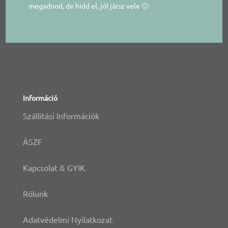
megadnod, de hidd el, jól jársz vele 🙂
Információ
Szállítási Információk
ÁSZF
Kapcsolat & GYIK
Rólunk
Adatvédelmi Nyilatkozat