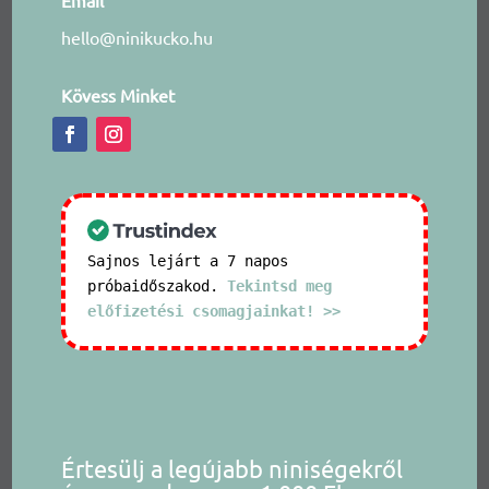
hello@ninikucko.hu
Kövess Minket
Sajnos lejárt a 7 napos
próbaidőszakod.
Tekintsd meg
előfizetési csomagjainkat! >>
Értesülj a legújabb niniségekről