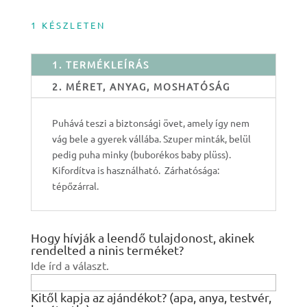
1 KÉSZLETEN
1. TERMÉKLEÍRÁS
2. MÉRET, ANYAG, MOSHATÓSÁG
Puhává teszi a biztonsági övet, amely így nem
vág bele a gyerek vállába. Szuper minták, belül
pedig puha minky (buborékos baby plüss).
Kifordítva is használható. Zárhatósága:
tépőzárral.
Hogy hívják a leendő tulajdonost, akinek
rendelted a ninis terméket?
Ide írd a választ.
Kitől kapja az ajándékot? (apa, anya, testvér,