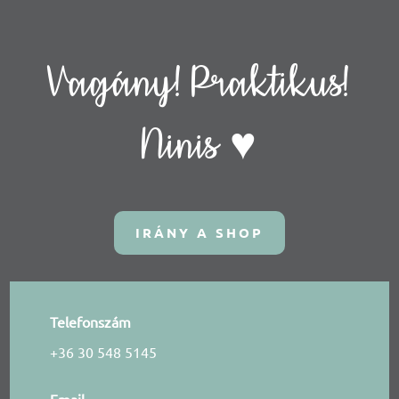
Vagány! Praktikus!
Ninis ♥
IRÁNY A SHOP
Telefonszám
+36 30 548 5145
Email