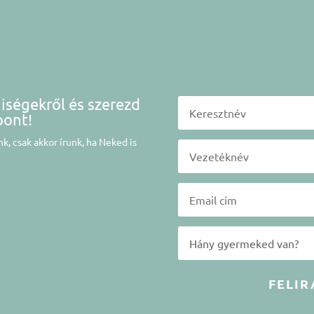
niségekről és szerezd
pont!
k, csak akkor írunk, ha Neked is
FELIR