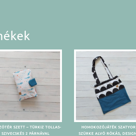
mékek
ZÓTÉR SZETT – TÜRKIZ TOLLAS-
HOMOKOZÓJÁTÉK SZATYOR
SZIVECSKÉS 2 PÁRNÁVAL
SZÜRKE ALVÓ RÓKÁS, DESIG