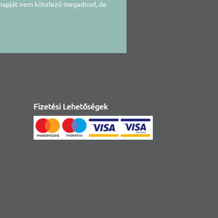
snapját nem kötelező megadnod, de
Fizetési Lehetőségek