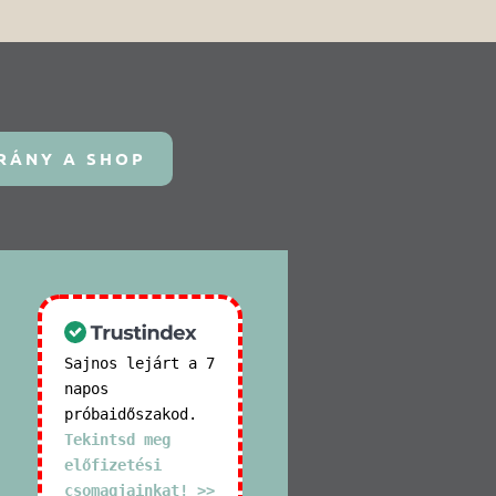
RÁNY A SHOP
Sajnos lejárt a 7
napos
próbaidőszakod.
Tekintsd meg
előfizetési
csomagjainkat! >>