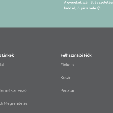
A gyerekek számát és születé
hidd el, jól jársz vele 🙂
s Linkek
Felhasználói Fiók
dal
Fiókom
Kosár
 Terméktervező
Pénztár
di Megrendelés