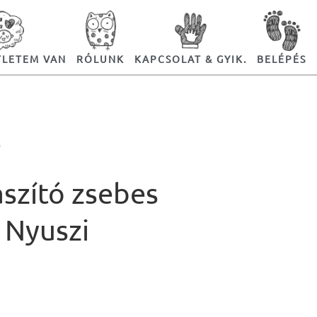
TLETEM VAN
RÓLUNK
KAPCSOLAT & GYIK.
BELÉPÉS
Ó
aszító zsebes
 Nyuszi