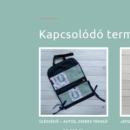
Kapcsolódó ter
ÜLÉSVÉDŐ – AUTÒS, ZSEBES TÁROLÒ
JÁTS
10.900
Ft