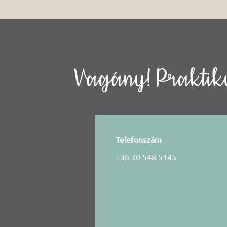
Vagány! Praktiku
Telefonszám
+36 30 548 5145