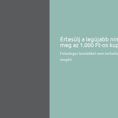
Értesülj a legújabb ni
meg az 1.000 Ft-os ku
Felesleges levelekkel nem terhelün
megéri.