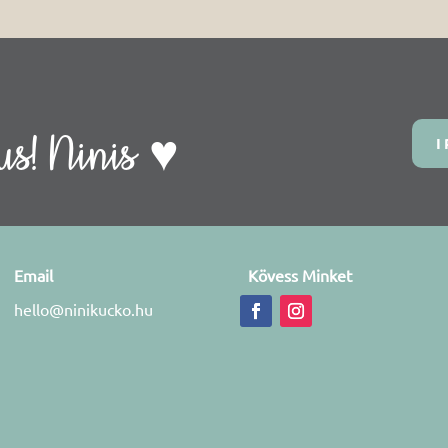
s! Ninis ♥
I
Email
Kövess Minket
hello@ninikucko.hu