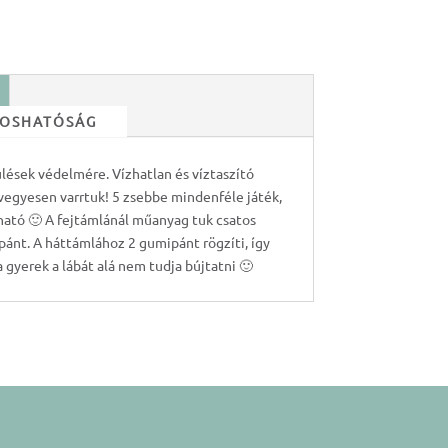
 MOSHATÓSÁG
 ülések védelmére. Vízhatlan és víztaszító
vegyesen varrtuk! 5 zsebbe mindenféle játék,
lható 🙂 A fejtámlánál műanyag tuk csatos
ánt. A háttámlához 2 gumipánt rögzíti, így
a gyerek a lábát alá nem tudja bújtatni 🙂