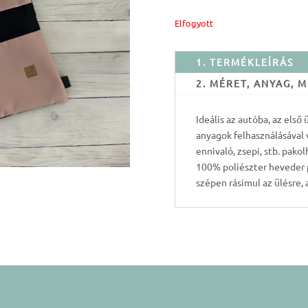
Elfogyott
1. TERMÉKLEÍRÁS
2. MÉRET, ANYAG,
Ideális az autóba, az első
anyagok felhasználásával 
ennivaló, zsepi, stb. pako
100% poliészter heveder p
szépen rásimul az ülésre, 