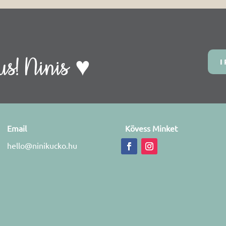
s! Ninis ♥
I
Email
Kövess Minket
hello@ninikucko.hu