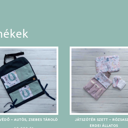
mékek
VÉDŐ – AUTÒS, ZSEBES TÁROLÒ
JÁTSZÓTÉR SZETT – RÓZSAS
ERDEI ÁLLATOS
10.900
Ft