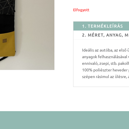
Elfogyott
1. TERMÉKLEÍRÁS
2. MÉRET, ANYAG,
Ideális az autóba, az első
anyagok felhasználásával 
ennivaló, zsepi, stb. pako
100% poliészter heveder p
szépen rásimul az ülésre, 