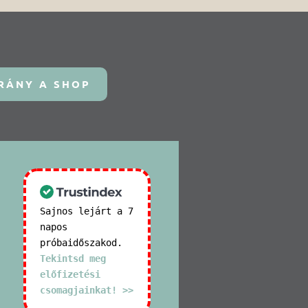
RÁNY A SHOP
Sajnos lejárt a 7
napos
próbaidőszakod.
Tekintsd meg
előfizetési
csomagjainkat! >>