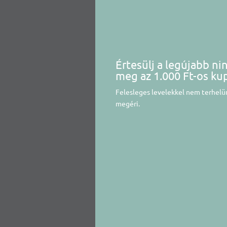
Értesülj a legújabb ni
meg az 1.000 Ft-os ku
Felesleges levelekkel nem terhelün
megéri.