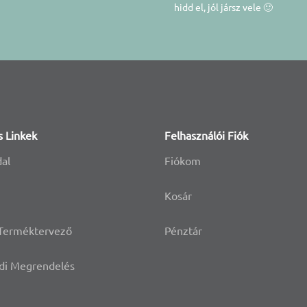
hidd el, jól jársz vele 🙂
s Linkek
Felhasználói Fiók
dal
Fiókom
Kosár
 Terméktervező
Pénztár
di Megrendelés