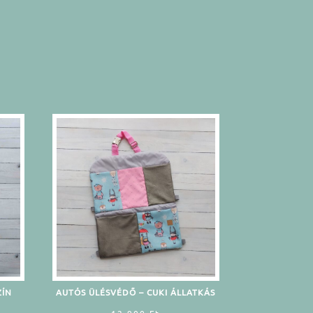
ZÍN
AUTÓS ÜLÉSVÉDŐ – CUKI ÁLLATKÁS
12.900
Ft