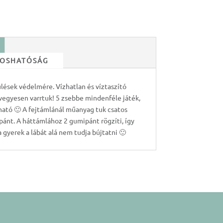
 MOSHATÓSÁG
 ülések védelmére. Vízhatlan és víztaszító
vegyesen varrtuk! 5 zsebbe mindenféle játék,
lható 🙂 A fejtámlánál műanyag tuk csatos
ánt. A háttámlához 2 gumipánt rögzíti, így
a gyerek a lábát alá nem tudja bújtatni 🙂