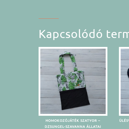
Kapcsolódó ter
HOMOKOZÓJÁTÉK SZATYOR –
ÜLÉS
DZSUNGEL-SZAVANNA ÁLLATAI