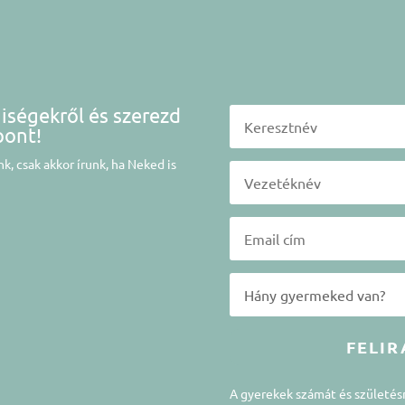
niségekről és szerezd
pont!
k, csak akkor írunk, ha Neked is
FELIR
A gyerekek számát és születé