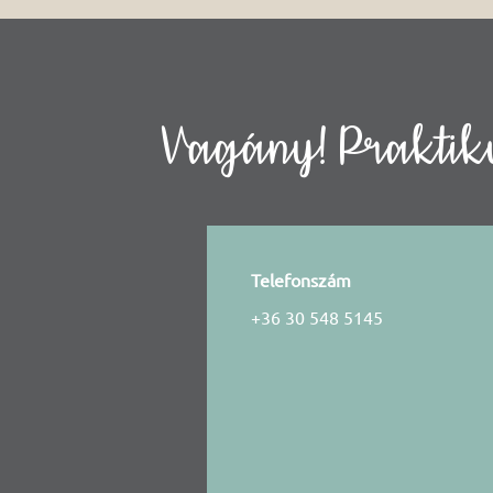
Vagány! Praktiku
Telefonszám
+36 30 548 5145