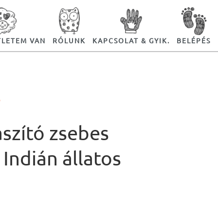
TLETEM VAN
RÓLUNK
KAPCSOLAT & GYIK.
BELÉPÉS
Ó
aszító zsebes
 Indián állatos