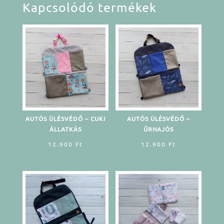
Kapcsolódó termékek
AUTÓS ÜLÉSVÉDŐ – CUKI
AUTÓS ÜLÉSVÉDŐ –
ÁLLATKÁS
ŰRHAJÓS
12.900
Ft
12.900
Ft