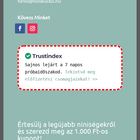
hello@ninikucko.hu
Kövess Minket
Sajnos lejárt a 7 napos
próbaidőszakod.
Tekintsd meg
előfizetési csomagjainkat! >>
Értesülj a legújabb niniségekről
és szerezd meg az 1.000 Ft-os
kupont!