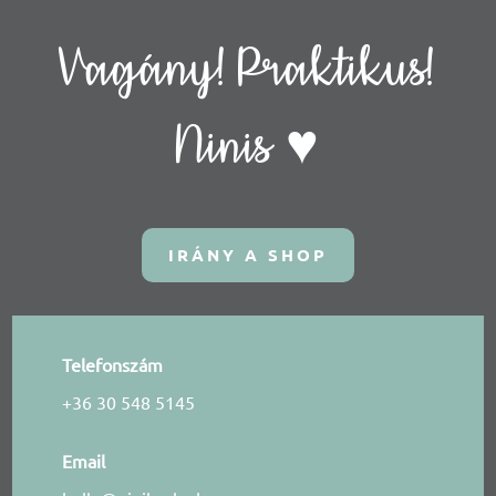
Vagány! Praktikus!
Ninis ♥
IRÁNY A SHOP
Telefonszám
+36 30 548 5145
Email