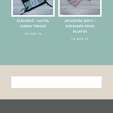
ÜLÉSVÉDŐ – AUTÒS,
JÁTSZÓTÉR SZETT –
ZSEBES TÁROLÒ
RÓZSASZÍN ERDEI
ÁLLATOS
10.900
Ft
14.900
Ft