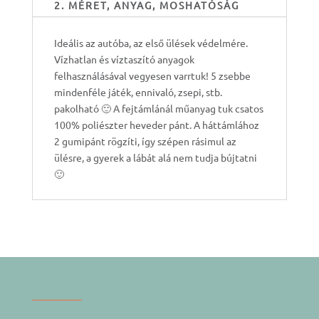
2. MÉRET, ANYAG, MOSHATÓSÁG
Ideális az autóba, az első ülések védelmére.
Vízhatlan és víztaszító anyagok
felhasználásával vegyesen varrtuk! 5 zsebbe
mindenféle játék, ennivaló, zsepi, stb.
pakolható 🙂 A fejtámlánál műanyag tuk csatos
100% poliészter heveder pánt. A háttámlához
2 gumipánt rögzíti, így szépen rásimul az
ülésre, a gyerek a lábát alá nem tudja bújtatni
🙂