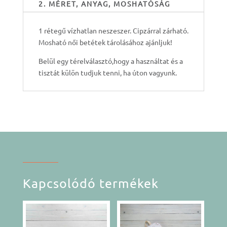
2. MÉRET, ANYAG, MOSHATÓSÁG
1 rétegű vízhatlan neszeszer. Cipzárral zárható.
Mosható női betétek tárolásához ajánljuk!
Belül egy térelválasztó,hogy a használtat és a
tisztát külön tudjuk tenni, ha úton vagyunk.
Kapcsolódó termékek