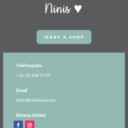
Ninis ♥
IRÁNY A SHOP
Telefonszám
+36 30 548 5145
Email
hello@ninikucko.hu
Kövess Minket