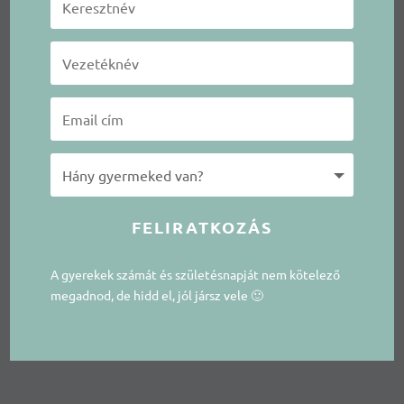
FELIRATKOZÁS
A gyerekek számát és születésnapját nem kötelező
megadnod, de hidd el, jól jársz vele 🙂