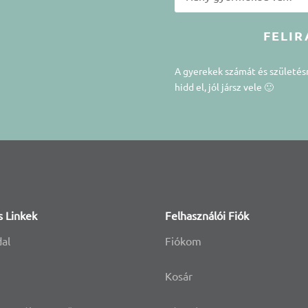
FELIR
A gyerekek számát és születé
hidd el, jól jársz vele 🙂
s Linkek
Felhasználói Fiók
dal
Fiókom
Kosár