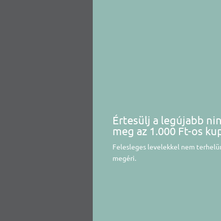
Értesülj a legújabb ni
meg az 1.000 Ft-os ku
Felesleges levelekkel nem terhelün
megéri.