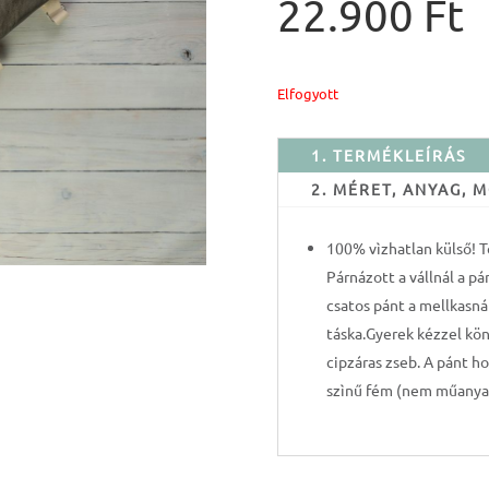
22.900
Ft
Elfogyott
1. TERMÉKLEÍRÁS
2. MÉRET, ANYAG,
100% vìzhatlan külső! T
Párnázott a vállnál a 
csatos pánt a mellkasnál
táska.Gyerek kézzel kön
cipzáras zseb. A pánt hos
szìnű fém (nem műanya