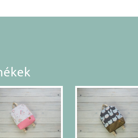
mékek