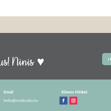
s! Ninis ♥
I
Email
Kövess Minket
hello@ninikucko.hu