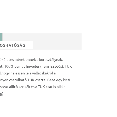
 MOSHATÓSÁG
ökéletes méret ennek a korosztálynak.
pánt. 100% pamut heveder (nem izzadòs). TUK
,hogy ne essen le a vállacskákròl a
nyen csatolhatò TUK csattal.Bent egy kicsi
szát àllìtò karikák és a TUK csat is nikkel
g)!