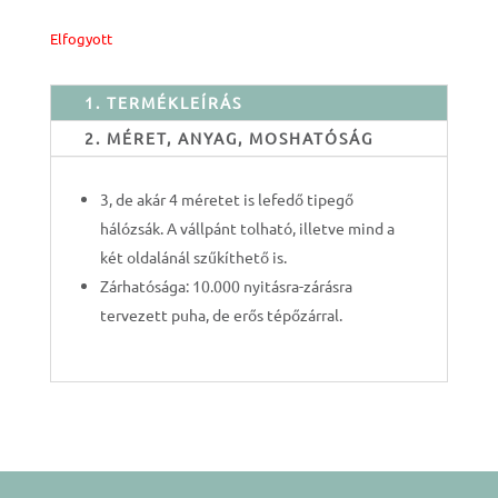
Elfogyott
1. TERMÉKLEÍRÁS
2. MÉRET, ANYAG, MOSHATÓSÁG
3, de akár 4 méretet is lefedő tipegő
hálózsák. A vállpánt tolható, illetve mind a
két oldalánál szűkíthető is.
Zárhatósága: 10.000 nyitásra-zárásra
tervezett puha, de erős tépőzárral.