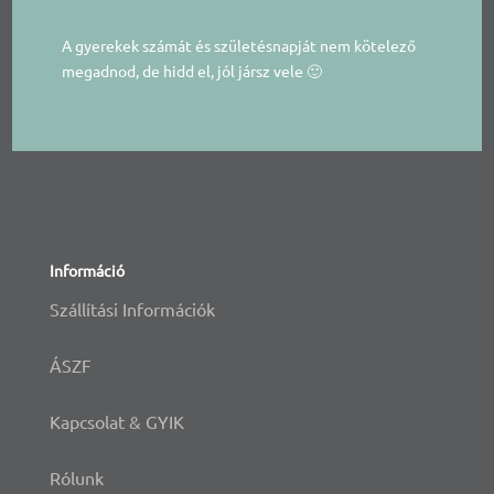
A gyerekek számát és születésnapját nem kötelező
megadnod, de hidd el, jól jársz vele 🙂
Információ
Szállítási Információk
ÁSZF
Kapcsolat & GYIK
Rólunk