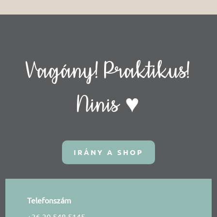
Vagány! Praktikus!
Ninis ♥
IRÁNY A SHOP
Telefonszám
+36 30 548 5145