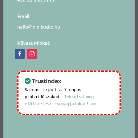
Email
hello@ninikucko.hu
Kövess Minket
Sajnos lejárt a 7 napos
próbaidőszakod.
Tekintsd meg
előfizetési csomagjainkat! >>