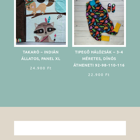
TAKARÓ – INDIÁN
TIPEGŐ HÁLÓZSÁK – 3-4
ÁLLATOS, PANEL XL
MÉRETES, DÍNÓS
ÁTMENETI 92-98-110-116
24.900
Ft
22.900
Ft