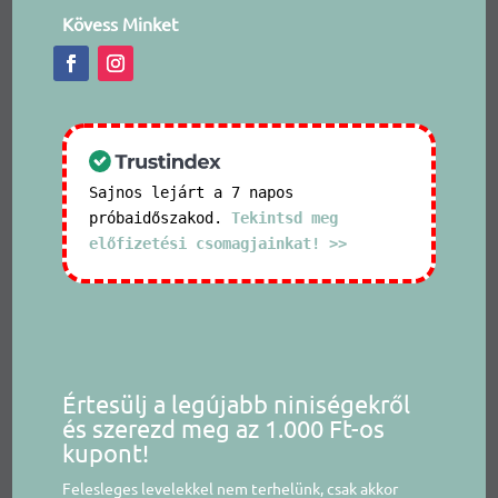
Kövess Minket
Sajnos lejárt a 7 napos
próbaidőszakod.
Tekintsd meg
előfizetési csomagjainkat! >>
Értesülj a legújabb niniségekről
és szerezd meg az 1.000 Ft-os
kupont!
Felesleges levelekkel nem terhelünk, csak akkor