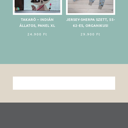
TAKARÓ – INDIÁN
JERSEY-SHERPA SZETT, 55-
ÁLLATOS, PANEL XL
62-ES, ORGANIKUS!
24.900
Ft
29.900
Ft