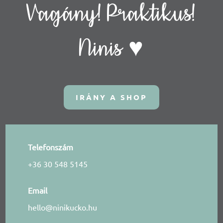
Vagány! Praktikus!
Ninis ♥
IRÁNY A SHOP
Telefonszám
+36 30 548 5145
Email
hello@ninikucko.hu