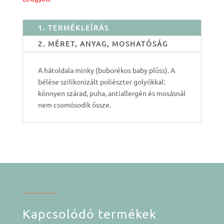
1. TERMÉKLEÍRÁS
2. MÉRET, ANYAG, MOSHATÓSÁG
A hátoldala minky (buborékos baby plüss). A
bélése szilikonizált poliészter golyókkal:
könnyen szárad, puha, antiallergén és mosásnál
nem csomósodik össze.
Kapcsolódó termékek