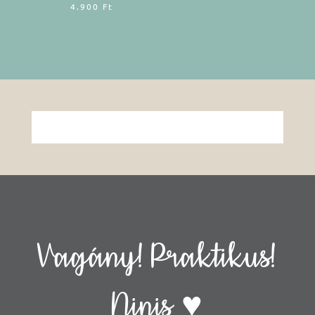
4.900
Ft
Vagány! Praktikus!
Ninis ♥