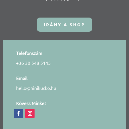
IRÁNY A SHOP
Telefonszám
+36 30 548 5145
Email
hello@ninikucko.hu
Kövess Minket