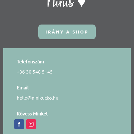
Ninis ♥
IRÁNY A SHOP
Telefonszám
+36 30 548 5145
Email
hello@ninikucko.hu
Kövess Minket