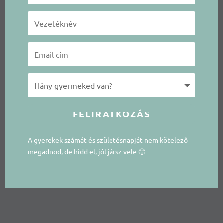
FELIRATKOZÁS
A gyerekek számát és születésnapját nem kötelező
megadnod, de hidd el, jól jársz vele 🙂