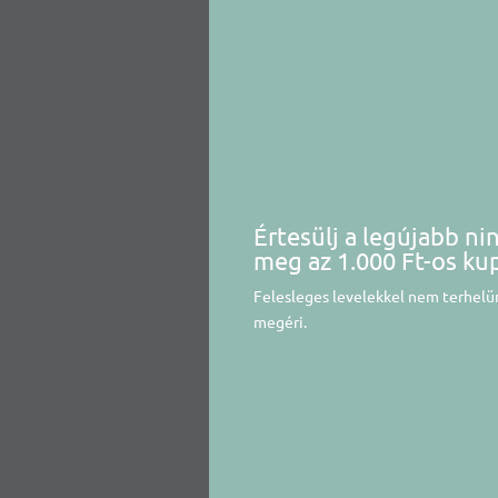
Értesülj a legújabb ni
meg az 1.000 Ft-os ku
Felesleges levelekkel nem terhelün
megéri.