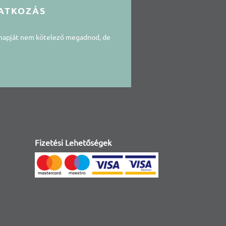
ATKOZÁS
snapját nem kötelező megadnod, de
Fizetési Lehetőségek