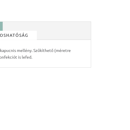
 MOSHATÓSÁG
, kapucnis mellény. Szűkíthető (méretre
konfekciót is lefed.