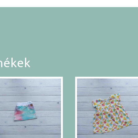
mékek