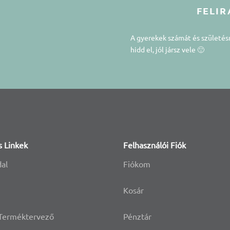
FELIR
A gyerekek számát és születé
hidd el, jól jársz vele 🙂
s Linkek
Felhasználói Fiók
dal
Fiókom
Kosár
 Terméktervező
Pénztár