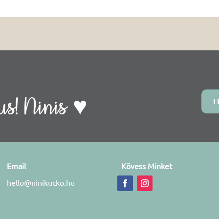
s! Ninis ♥
I
Email
Kövess Minket
hello@ninikucko.hu