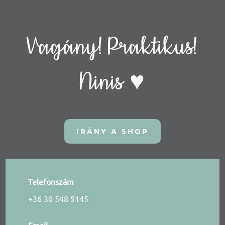
Vagány! Praktikus!
Ninis ♥
IRÁNY A SHOP
Telefonszám
+36 30 548 5145
Email