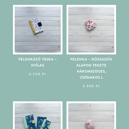
PELENKÁZÓ TÁSKA –
PELENKA – RÒZSASZÌN
NYÍLAS
ALAPON FEKETE
HÁROMSZÖGES,
4.500
Ft
CSÓNAKOS L
9.900
Ft