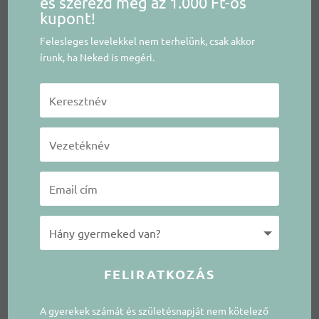
és szerezd meg az 1.000 Ft-os
kupont!
Felesleges levelekkel nem terhelünk, csak akkor
írunk, ha Neked is megéri.
FELIRATKOZÁS
A gyerekek számát és születésnapját nem kötelező