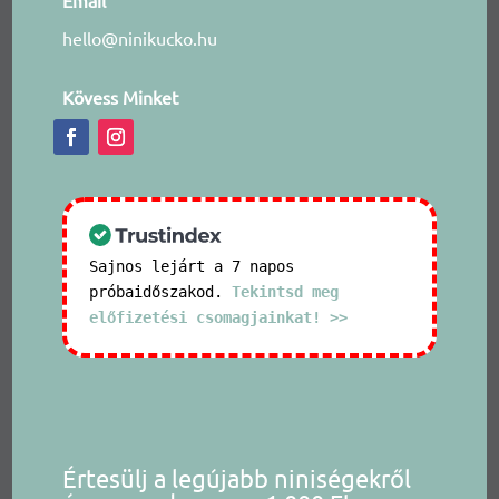
hello@ninikucko.hu
Kövess Minket
Sajnos lejárt a 7 napos
próbaidőszakod.
Tekintsd meg
előfizetési csomagjainkat! >>
Értesülj a legújabb niniségekről