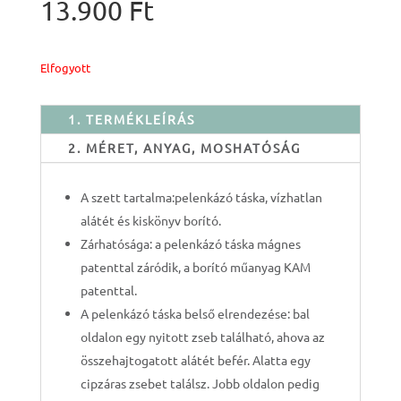
13.900
Ft
Elfogyott
1. TERMÉKLEÍRÁS
2. MÉRET, ANYAG, MOSHATÓSÁG
A szett tartalma:pelenkázó táska, vízhatlan
alátét és kiskönyv borító.
Zárhatósága: a pelenkázó táska mágnes
patenttal záródik, a borító műanyag KAM
patenttal.
A pelenkázó táska belső elrendezése: bal
oldalon egy nyitott zseb található, ahova az
összehajtogatott alátét befér. Alatta egy
cipzáras zsebet találsz. Jobb oldalon pedig