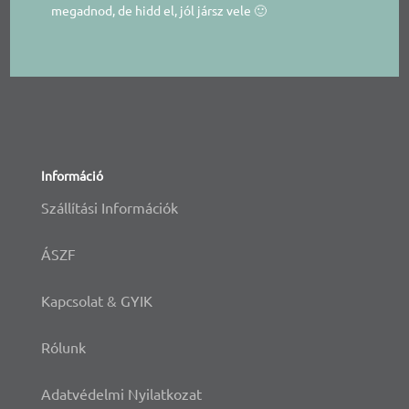
megadnod, de hidd el, jól jársz vele 🙂
Információ
Szállítási Információk
ÁSZF
Kapcsolat & GYIK
Rólunk
Adatvédelmi Nyilatkozat