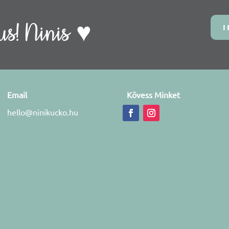
s! Ninis ♥
I
Email
Kövess Minket
hello@ninikucko.hu