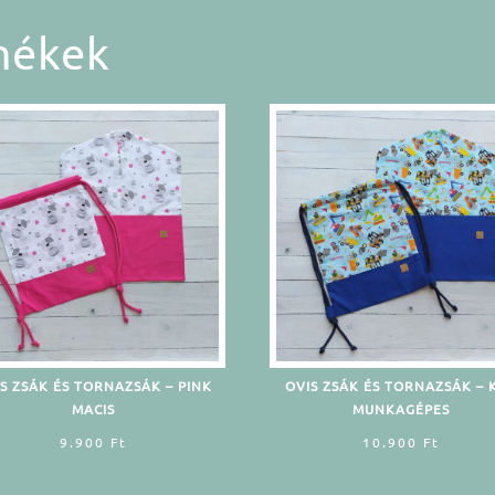
mékek
S ZSÁK ÉS TORNAZSÁK – PINK
OVIS ZSÁK ÉS TORNAZSÁK – 
MACIS
MUNKAGÉPES
9.900
Ft
10.900
Ft