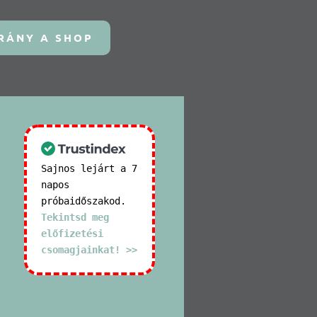
RÁNY A SHOP
Sajnos lejárt a 7
napos
próbaidőszakod.
Tekintsd meg
előfizetési
csomagjainkat! >>