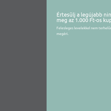
Értesülj a legújabb ni
meg az 1.000 Ft-os ku
Felesleges levelekkel nem terhelün
megéri.