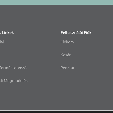
s Linkek
Felhasználói Fiók
dal
Fiókom
Kosár
 Terméktervező
Pénztár
di Megrendelés