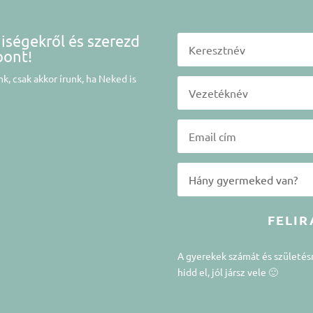
niségekről és szerezd
pont!
k, csak akkor írunk, ha Neked is
FELIR
A gyerekek számát és születé
hidd el, jól jársz vele 🙂