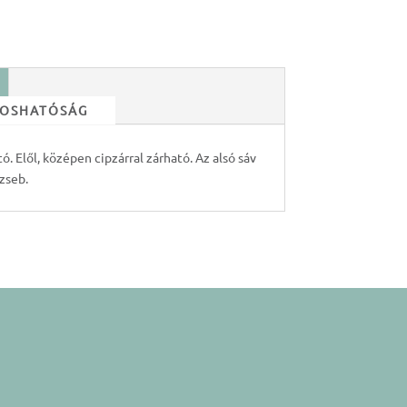
 MOSHATÓSÁG
tó. Elől, középen cipzárral zárható. Az alsó sáv
zseb.