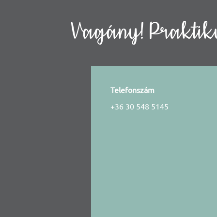
Vagány! Praktiku
Telefonszám
+36 30 548 5145