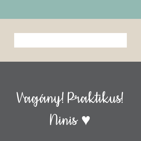
Vagány! Praktikus!
Ninis ♥