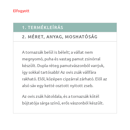
Elfogyott
1. TERMÉKLEÍRÁS
2. MÉRET, ANYAG, MOSHATÓSÁG
A tornazsák belül is bélelt; a vállat nem
megnyomó, puha és vastag pamut zsinórral
készült. Dupla réteg pamutvászonból varrjuk,
így sokkal tartósabb! Az ovis zsák vállfára
rakható. Elől, középen cipzárral zárható. Elől az
alsó sáv egy ketté osztott nyitott zseb.
Az ovis zsák hátoldala, és a tornazsák kötél
bújtatója sárga színű, erős vászonból készült.