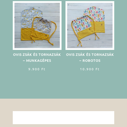
OVIS ZSÁK ÉS TORNAZSÁK
OVIS ZSÁK ÉS TORNAZSÁK
– MUNKAGÉPES
– ROBOTOS
9.900
Ft
10.900
Ft