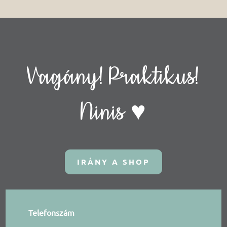
Vagány! Praktikus!
Ninis ♥
IRÁNY A SHOP
Telefonszám