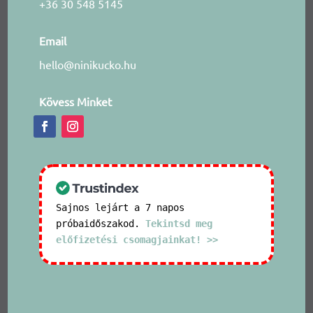
+36 30 548 5145
Email
hello@ninikucko.hu
Kövess Minket
Sajnos lejárt a 7 napos
próbaidőszakod.
Tekintsd meg
előfizetési csomagjainkat! >>