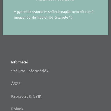
A gyerekek számát és születésnapját nem kötelező
megadnod, de hidd el, jól jársz vele 🙂
Információ
Szállítási Információk
ÁSZF
Kapcsolat & GYIK
Rólunk