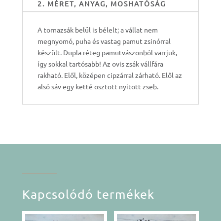
2. MÉRET, ANYAG, MOSHATÓSÁG
A tornazsák belül is bélelt; a vállat nem
megnyomó, puha és vastag pamut zsinórral
készült. Dupla réteg pamutvászonból varrjuk,
így sokkal tartósabb! Az ovis zsák vállfára
rakható. Elől, középen cipzárral zárható. Elől az
alsó sáv egy ketté osztott nyitott zseb.
Kapcsolódó termékek