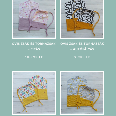
OVIS ZSÁK ÉS TORNAZSÁK
OVIS ZSÁK ÉS TORNAZSÁK
– CICÁS
– AUTÓPÁLYÁS
10.990
Ft
9.900
Ft