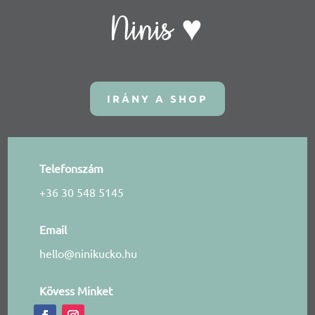
Ninis ♥
IRÁNY A SHOP
Telefonszám
+36 30 548 5145
Email
hello@ninikucko.hu
Kövess Minket