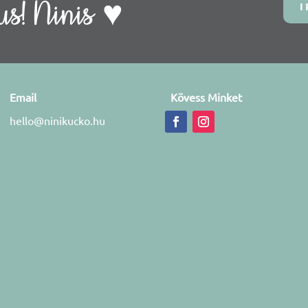
s! Ninis ♥
I
Email
Kövess Minket
hello@ninikucko.hu