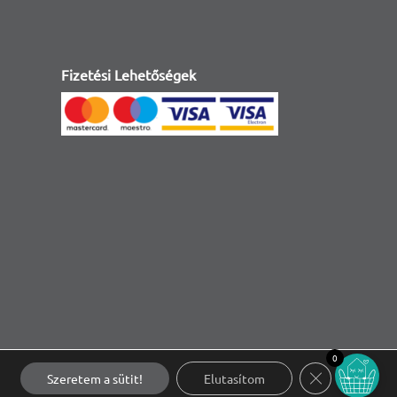
Fizetési Lehetőségek
0
Close GDPR Co
Szeretem a sütit!
Elutasítom