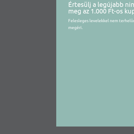
Értesülj a legújabb ni
meg az 1.000 Ft-os ku
Felesleges levelekkel nem terhelün
megéri.