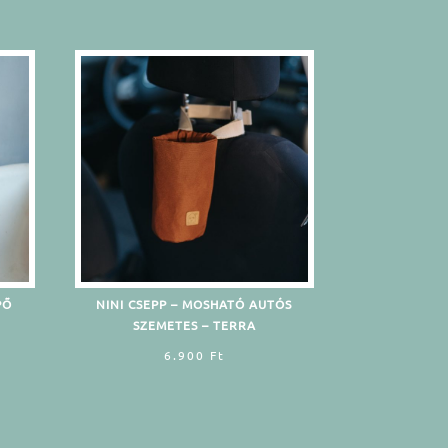
PŐ
NINI CSEPP – MOSHATÓ AUTÓS
SZEMETES – TERRA
6.900
Ft