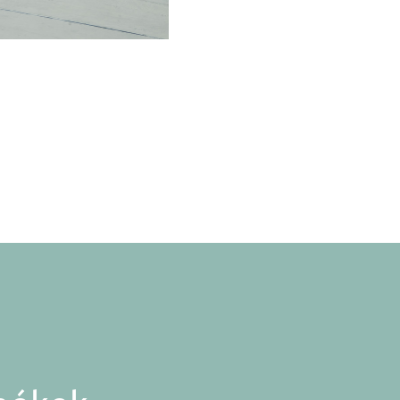
Cipőszsák
-
szürke
mennyiség