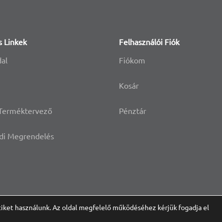
s Linkek
Felhasználói Fiók
dal
Fiókom
Kosár
 Terméktervező
Pénztár
di Megrendelés
iket használunk. Az oldal megfelelő működéséhez kérjük fogadja el
© 2021 Ninikuckó, Minden Jog Fenntartva