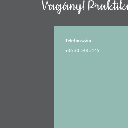
Vagány! Praktiku
Telefonszám
+36 30 548 5145