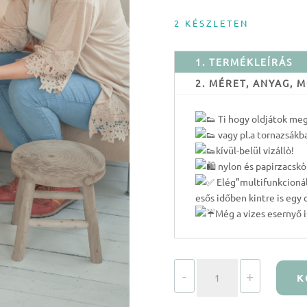
2 KÉSZLETEN
1. TERMÉKLEÍRÁS
2. MÉRET, ANYAG,
Ti hogy oldjátok meg 
vagy pl.a tornazsákba
kívül-belül vizállò!
nylon és papirzacskò
Elég”multifunkcionáli
esős időben kintre is egy 
Még a vizes esernyő i
Nini
-
+
K
CSEPP
-