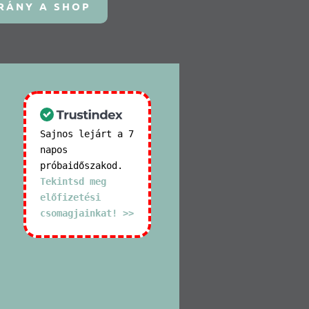
RÁNY A SHOP
Sajnos lejárt a 7
napos
próbaidőszakod.
Tekintsd meg
előfizetési
csomagjainkat! >>