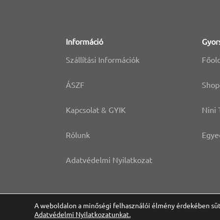
Információ
Gyor
Szállítási Információk
Főol
ÁSZF
Shop
Kapcsolat & GYIK
Nini
Rólunk
Egye
Adatvédelmi Nyilatkozat
A weboldalon a minőségi felhasználói élmény érdekében süt
Adatvédelmi Nyilatkozatunkat.