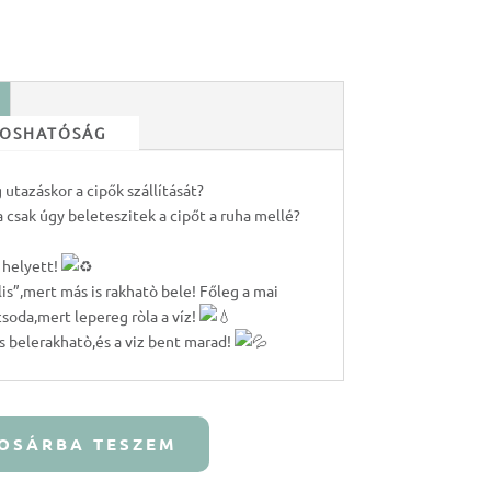
 MOSHATÓSÁG
utazáskor a cipők szállítását?
 csak úgy beleteszitek a cipőt a ruha mellé?
 helyett!
s”,mert más is rakhatò bele! Főleg a mai
csoda,mert lepereg ròla a víz!
s belerakhatò,és a viz bent marad!
OSÁRBA TESZEM