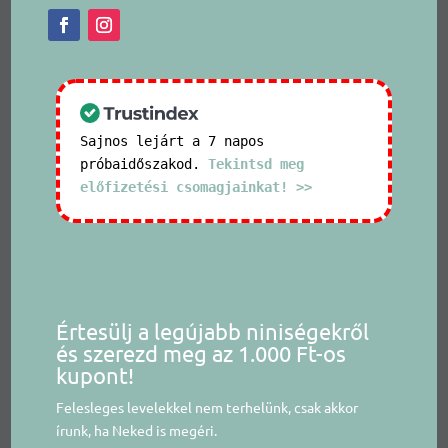
Sajnos lejárt a 7 napos
próbaidőszakod.
Tekintsd meg
előfizetési csomagjainkat! >>
Értesülj a legújabb niniségekről
és szerezd meg az 1.000 Ft-os
kupont!
Felesleges levelekkel nem terhelünk, csak akkor
írunk, ha Neked is megéri.