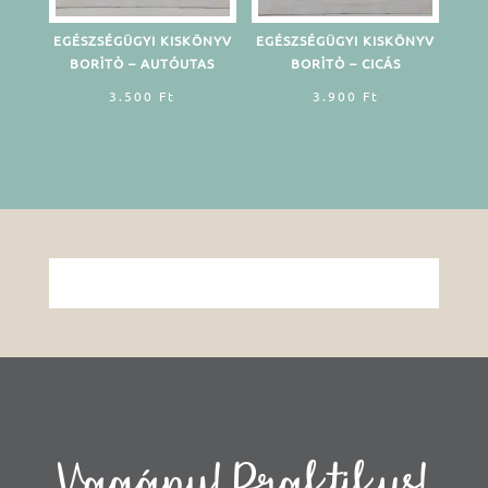
EGÉSZSÉGÜGYI KISKÖNYV
EGÉSZSÉGÜGYI KISKÖNYV
BORÌTÒ – AUTÓUTAS
BORÌTÒ – CICÁS
3.500
Ft
3.900
Ft
Vagány! Praktikus!