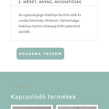
2. MÉRET, ANYAG, MOSHATÓSÁG
Az egészségügyi kiskönyv borítót védi és
csodás köntösbe öltözteti. Zárhatósága:
kiskönyv borító műanyag KAM patenttal
záródik.
KOSÁRBA TESZEM
Egészségügyi
kiskönyv
borìtò
-
Tengerész
mennyiség
Kapcsolódó termékek