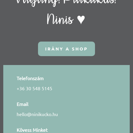
Ninis ♥
IRÁNY A SHOP
Telefonszám
+36 30 548 5145
Email
hello@ninikucko.hu
Kövess Minket