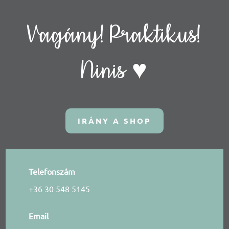
Vagány! Praktikus!
Ninis ♥
IRÁNY A SHOP
Telefonszám
+36 30 548 5145
Email