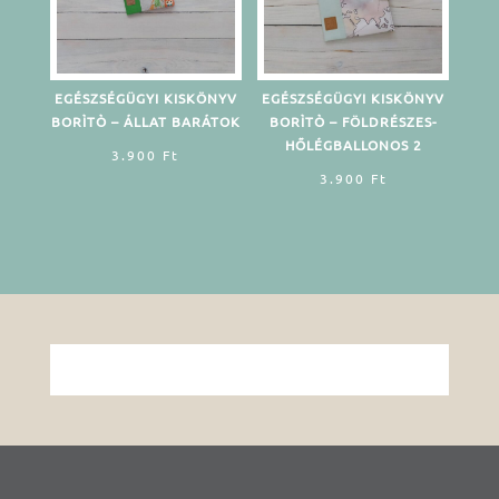
EGÉSZSÉGÜGYI KISKÖNYV
EGÉSZSÉGÜGYI KISKÖNYV
BORÌTÒ – ÁLLAT BARÁTOK
BORÌTÒ – FÖLDRÉSZES-
HŐLÉGBALLONOS 2
3.900
Ft
3.900
Ft