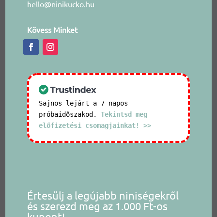
hello@ninikucko.hu
Kövess Minket
Sajnos lejárt a 7 napos
próbaidőszakod.
Tekintsd meg
előfizetési csomagjainkat! >>
Értesülj a legújabb niniségekről
és szerezd meg az 1.000 Ft-os
kupont!