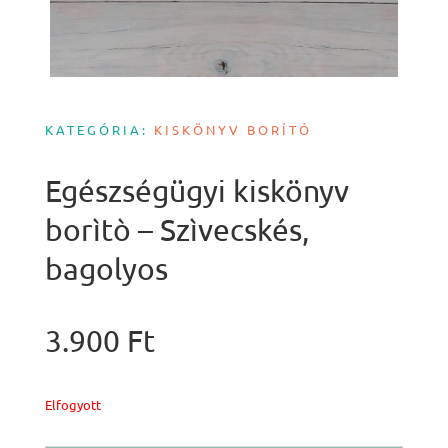
KATEGÓRIA:
KISKÖNYV BORÍTÓ
Egészségügyi kiskönyv
borìtò – Szìvecskés,
bagolyos
3.900
Ft
Elfogyott