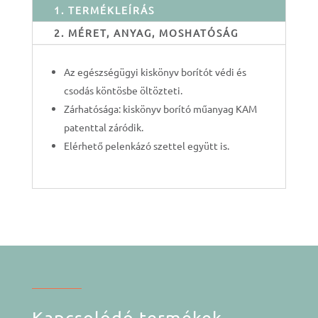
1. TERMÉKLEÍRÁS
2. MÉRET, ANYAG, MOSHATÓSÁG
Az egészségügyi kiskönyv borítót védi és
csodás köntösbe öltözteti.
Zárhatósága: kiskönyv borító műanyag KAM
patenttal záródik.
Elérhető pelenkázó szettel együtt is.
Kapcsolódó termékek