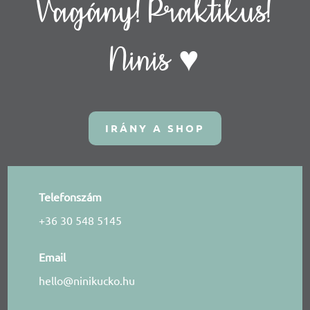
Vagány! Praktikus!
Ninis ♥
IRÁNY A SHOP
Telefonszám
+36 30 548 5145
Email
hello@ninikucko.hu