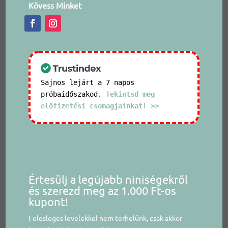
Kövess Minket
Sajnos lejárt a 7 napos
próbaidőszakod.
Tekintsd meg
előfizetési csomagjainkat! >>
Értesülj a legújabb niniségekről
és szerezd meg az 1.000 Ft-os
kupont!
Felesleges levelekkel nem terhelünk, csak akkor