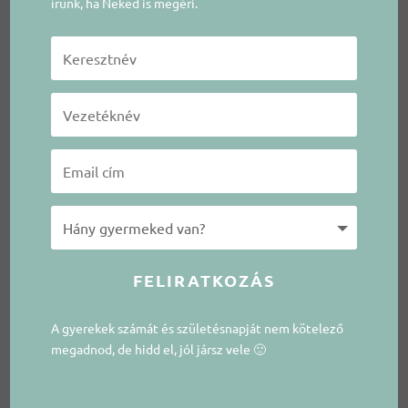
írunk, ha Neked is megéri.
FELIRATKOZÁS
A gyerekek számát és születésnapját nem kötelező
megadnod, de hidd el, jól jársz vele 🙂