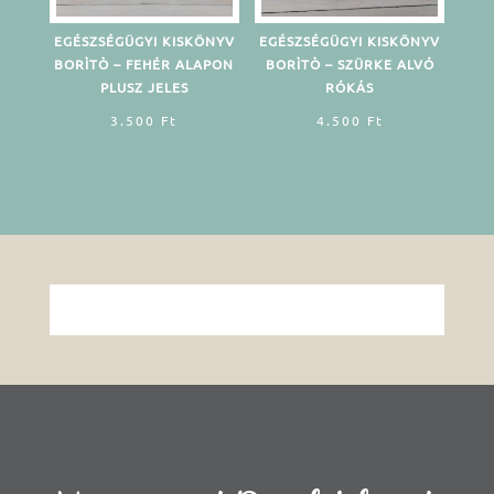
EGÉSZSÉGÜGYI KISKÖNYV
EGÉSZSÉGÜGYI KISKÖNYV
BORÌTÒ – FEHÉR ALAPON
BORÌTÒ – SZÜRKE ALVÓ
PLUSZ JELES
RÓKÁS
3.500
Ft
4.500
Ft