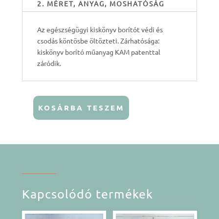
2. MÉRET, ANYAG, MOSHATÓSÁG
Az egészségügyi kiskönyv borítót védi és
csodás köntösbe öltözteti. Zárhatósága:
kiskönyv borító műanyag KAM patenttal
záródik.
KOSÁRBA TESZEM
Egészségügyi
kiskönyv
borìtò
-
Szerelmes
egerek
mennyiség
Kapcsolódó termékek