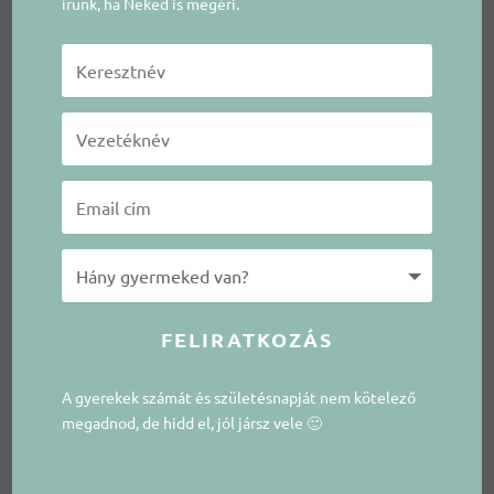
írunk, ha Neked is megéri.
FELIRATKOZÁS
A gyerekek számát és születésnapját nem kötelező
megadnod, de hidd el, jól jársz vele 🙂