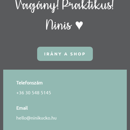
Vagány! Praktikus!
Ninis ♥
IRÁNY A SHOP
Telefonszám
+36 30 548 5145
Email
hello@ninikucko.hu