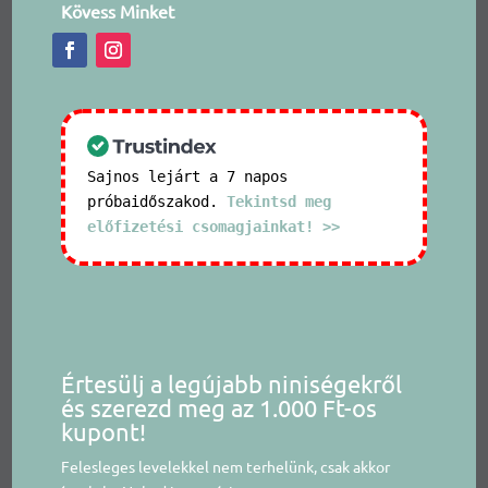
Kövess Minket
Sajnos lejárt a 7 napos
próbaidőszakod.
Tekintsd meg
előfizetési csomagjainkat! >>
Értesülj a legújabb niniségekről
és szerezd meg az 1.000 Ft-os
kupont!
Felesleges levelekkel nem terhelünk, csak akkor