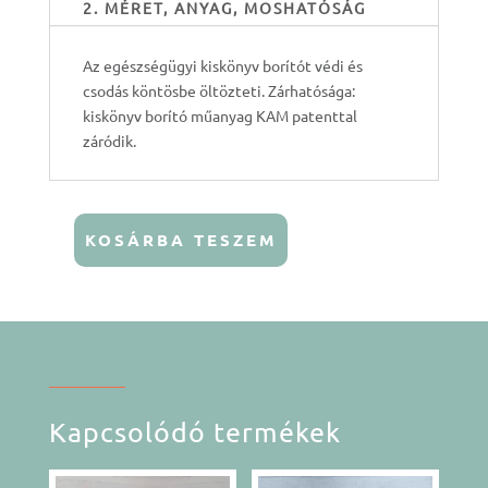
2. MÉRET, ANYAG, MOSHATÓSÁG
Az egészségügyi kiskönyv borítót védi és
csodás köntösbe öltözteti. Zárhatósága:
kiskönyv borító műanyag KAM patenttal
záródik.
KOSÁRBA TESZEM
Egészségügyi
kiskönyv
borìtò
-
Róka
2
mennyiség
Kapcsolódó termékek