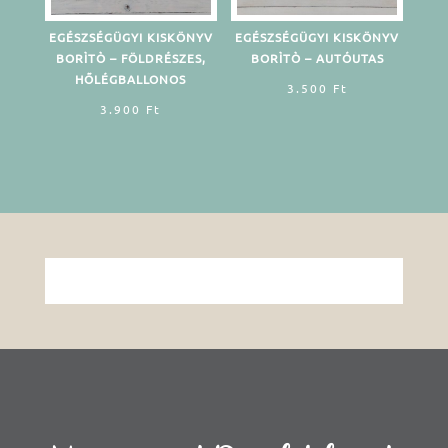
EGÉSZSÉGÜGYI KISKÖNYV
EGÉSZSÉGÜGYI KISKÖNYV
BORÌTÒ – FÖLDRÉSZES,
BORÌTÒ – AUTÓUTAS
HŐLÉGBALLONOS
3.500
Ft
3.900
Ft