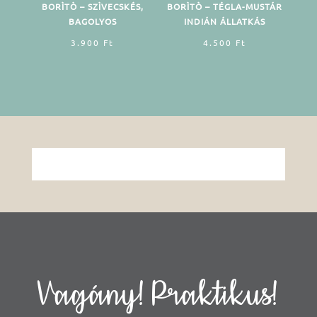
BORÌTÒ – SZÌVECSKÉS,
BORÌTÒ – TÉGLA-MUSTÁR
BAGOLYOS
INDIÁN ÁLLATKÁS
3.900
Ft
4.500
Ft
Vagány! Praktikus!