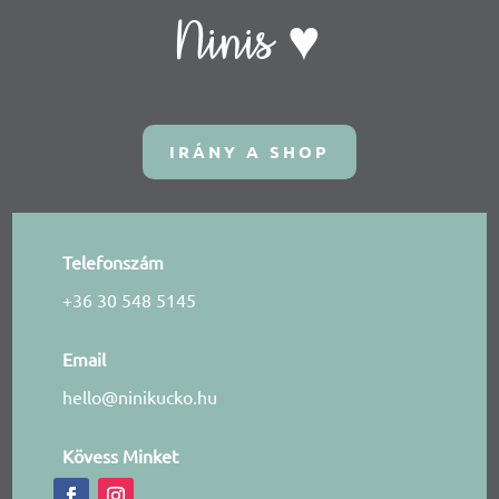
Ninis ♥
IRÁNY A SHOP
Telefonszám
+36 30 548 5145
Email
hello@ninikucko.hu
Kövess Minket