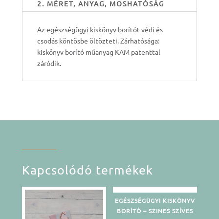
2. MÉRET, ANYAG, MOSHATÓSÁG
Az egészségügyi kiskönyv borítót védi és
csodás köntösbe öltözteti. Zárhatósága:
kiskönyv borító műanyag KAM patenttal
záródik.
Kapcsolódó termékek
EGÉSZSÉGÜGYI KISKÖNYV
BORÌTÒ – SZINES SZÍVES