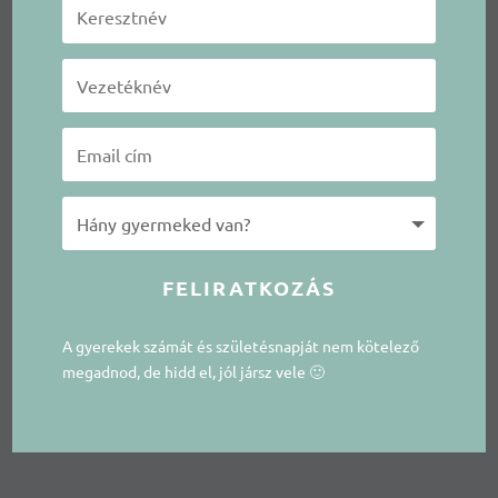
FELIRATKOZÁS
A gyerekek számát és születésnapját nem kötelező
megadnod, de hidd el, jól jársz vele 🙂